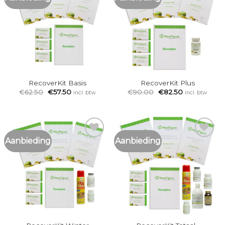
Add to
Add to
Wishlist
Wishlist
RecoverKit Basis
RecoverKit Plus
€
62.50
€
57.50
€
90.00
€
82.50
incl. btw
incl. btw
Aanbieding
Aanbieding
Add to
Add to
Wishlist
Wishlist