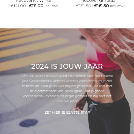
RecoverKit Winter
RecoverKit Totaal
€
121.00
€
111.00
€
181.50
€
161.50
incl. btw
incl. btw
2024 IS JOUW JAAR
Afvallen is een populair goed voornemen voor het nieuwe
jaar. Gezondheidsklachten worden voorkomen en je ziet
er beter uit. Maar je wil wel blijven genieten. Dat kan met
de dieetmethode van NewFigure. Laat je goede
voornemens uitkomen en begin gezond en blij met het
nieuwe jaar!
ZET HIER JE EERSTE STAP