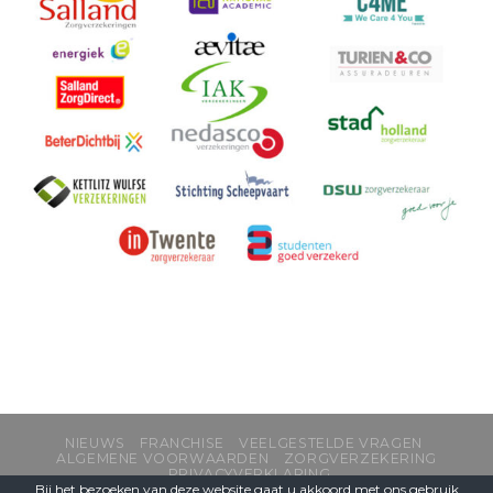
NIEUWS
FRANCHISE
VEELGESTELDE VRAGEN
ALGEMENE VOORWAARDEN
ZORGVERZEKERING
PRIVACYVERKLARING
Bij het bezoeken van deze website gaat u akkoord met ons
gebruik