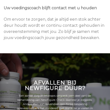
Uw voedingscoach blijft contact met u houden
Om ervoor te zorgen, dat je altijd een stok achter
deur houdt wordt er continu contact gehouden in
overeenstemming met jou. Zo blijf je samen met
jouw voedingscoach jouw gezondheid bewaken.
AFVALLEN BIJ
NEWFIGURE DUUR?
Een aantal zorgverzekeraars vergoedt (een deel van) de
behandeling van NewFigure. Check daarvoor je zorgpolis.
Anders eten kan bovendien een flinke besparing
opleveren en ook het minderen met drank zal je voelen in