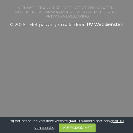
NIEUWS
FRANCHISE
VEELGESTELDE VRAGEN
ALGEMENE VOORWAARDEN
ZORGVERZEKERING
PRIVACYVERKLARING
© 2026 | Met passie gemaakt door:
RV Webdiensten
Bij het bezoeken van deze website gaat u akkoord met ons
gebruik
van cookies
.
IK BEGRIJP HET