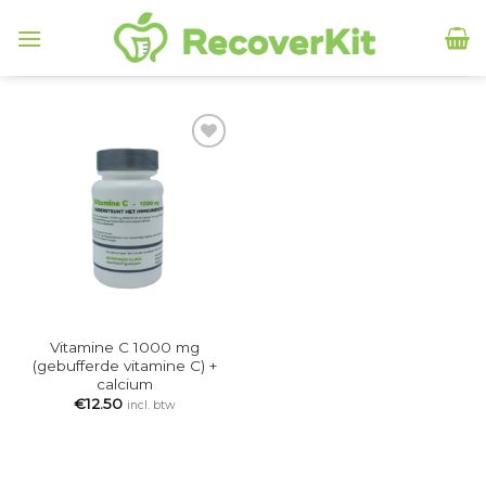
Skip
to
content
Add to
Wishlist
Vitamine C 1000 mg
(gebufferde vitamine C) +
calcium
€
12.50
incl. btw