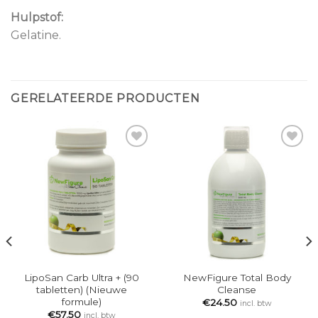
Hulpstof:
Gelatine.
GERELATEERDE PRODUCTEN
Add to
Add to
Wishlist
Wishlist
LipoSan Carb Ultra + (90
NewFigure Total Body
tabletten) (Nieuwe
Cleanse
formule)
€
24.50
incl. btw
€
57.50
incl. btw